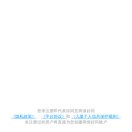
登录注册即代表你同意
商保好药
《隐私政策》
、
《平台协议》
和
《儿童个人信息保护规则》
未注册过的用户将直接为您创建
商保好药
账户